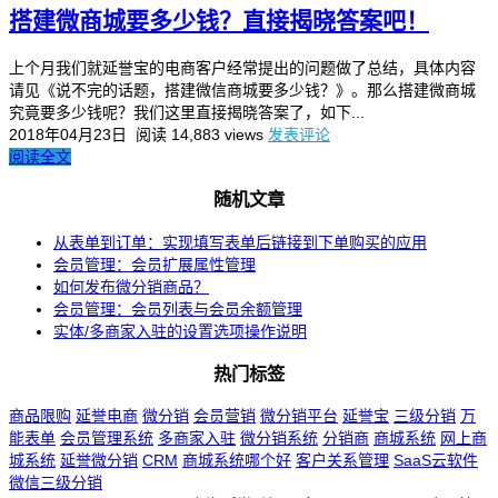
搭建微商城要多少钱？直接揭晓答案吧！
上个月我们就延誉宝的电商客户经常提出的问题做了总结，具体内容
请见《说不完的话题，搭建微信商城要多少钱？》。那么搭建微商城
究竟要多少钱呢？我们这里直接揭晓答案了，如下...
2018年04月23日
阅读 14,883 views
发表评论
阅读全文
随机文章
从表单到订单：实现填写表单后链接到下单购买的应用
会员管理：会员扩展属性管理
如何发布微分销商品？
会员管理：会员列表与会员余额管理
实体/多商家入驻的设置选项操作说明
热门标签
商品限购
延誉电商
微分销
会员营销
微分销平台
延誉宝
三级分销
万
能表单
会员管理系统
多商家入驻
微分销系统
分销商
商城系统
网上商
城系统
延誉微分销
CRM
商城系统哪个好
客户关系管理
SaaS云软件
微信三级分销