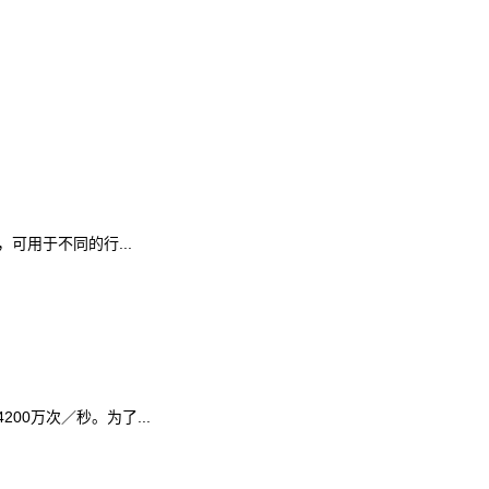
用于不同的行...
00万次／秒。为了...