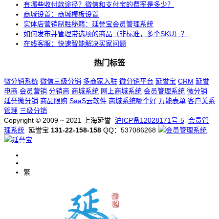
有哪些收付款途径？微信和支付宝的费率是多少？
商城设置：商城模板设置
实体店营销制胜秘籍：延誉宝会员管理系统
如何发布并管理带选项的商品（非标准，多个SKU）？
在线客服：快速智能解决买家问题
热门标签
微分销系统
微信三级分销
多商家入驻
微分销平台
延誉宝
CRM
延誉
电商
会员营销
分销商
商城系统
网上商城系统
会员管理系统
微分销
延誉微分销
商品限购
SaaS云软件
商城系统哪个好
万能表单
客户关系
管理
三级分销
Copyright © 2009 ~ 2021 上海延誉
沪ICP备12028171号-5
会员管
理系统
延誉宝
131-22-158-158
QQ：537086268
繁