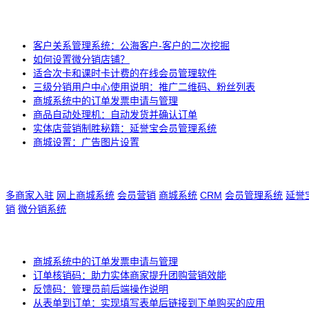
客户关系管理系统：公海客户-客户的二次挖掘
如何设置微分销店铺？
适合次卡和课时卡计费的在线会员管理软件
三级分销用户中心使用说明：推广二维码、粉丝列表
商城系统中的订单发票申请与管理
商品自动处理机：自动发货并确认订单
实体店营销制胜秘籍：延誉宝会员管理系统
商城设置：广告图片设置
多商家入驻
网上商城系统
会员营销
商城系统
CRM
会员管理系统
延誉
销
微分销系统
商城系统中的订单发票申请与管理
订单核销码：助力实体商家提升团购营销效能
反馈码：管理员前后端操作说明
从表单到订单：实现填写表单后链接到下单购买的应用