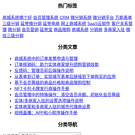
热门标签
商城系统哪个好
会员管理系统
CRM
微分销系统
微分销平台
万能表单
三级分销
延誉微分销
延誉电商
网上商城系统
SaaS云软件
客户关系管
理
微分销
会员营销
延誉宝
商品限购
商城系统
分销商
多商家入驻
微
信三级分销
分类文章
商城系统中的订单发票申请与管理
订单核销码：助力实体商家提升团购营销效能
反馈码：管理员前后端操作说明
从表单到订单：实现填写表单后链接到下单购买的应用
基于会员等级的商品价格和商品限购控制
NFT卡包卡牌发行商操作手册
会员管理中的特殊操作：清空会员余额、初始化会员等级
实体/多商家入驻的设置选项操作说明
实体商家和多商家入驻的城市代理商设置
视频直播：APP和小程序操作手册
分类导航