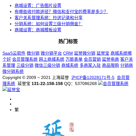
商城设置：广告图片设置
有哪些收付款途径？微信和支付宝的费率是多少？
客户关系管理系统：抄送记录和分享
分销系统：如何设置三级分销佣金？
商城设置：商城模板设置
热门标签
SaaS云软件
微分销
微分销平台
CRM
延誉微分销
延誉宝
商城系统哪
个好
会员管理系统
网上商城系统
万能表单
会员营销
延誉电商
客户关
系管理
三级分销
微信三级分销
商城系统
多商家入驻
商品限购
分销商
微分销系统
Copyright © 2009 ~ 2021 上海延誉
沪ICP备12028171号-5
会员管
理系统
延誉宝
131-22-158-158
QQ：537086268
繁