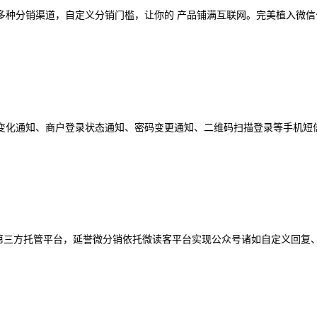
种分销渠道，自定义分销门槛，让你的 产品铺满互联网。完美植入微信公
化通知、商户登录状态通知、密码变更通知、二维码扫描登录等手机短信无
微信第三方托管平台，延誉微分销依托微读客平台实现公众号诸如自定义回复、底