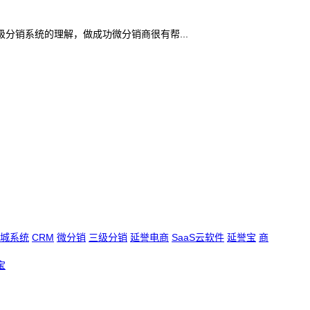
销系统的理解，做成功微分销商很有帮...
城系统
CRM
微分销
三级分销
延誉电商
SaaS云软件
延誉宝
商