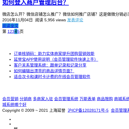
如何登入商户管理后台？
微店怎么开？微信店铺怎么推广？微信如何推广店铺？这是做微分销必须
2016年11月04日
阅读 5,956 views
发表评论
阅读全文
第
1
2
3
4
5
页
订单核销码：助力实体商家提升团购营销效能
延誉宝APP使用说明（会员管理软件快速上手）
客户关系管理系统：跟单记录和记录分享
如何编辑出漂亮的商品详情页面？
适合次卡和课时卡计费的在线会员管理软件
会员营销
分销商
多商家入驻
会员管理系统
万能表单
商品限购
商城系
城系统哪个好
Copyright © 2009 ~ 2021 上海延誉
沪ICP备12028171号-5
会员管理