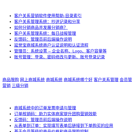
客户关系营销软件使用帮助-目录索引
客户关系管理系统：抄送记录和分享
如何分销商品并发展分销商？
客户关系管理系统：每日战报管理
反馈码：管理员前后端操作说明
延誉宝商城系统商户认证说明和认证流程
管理员：系统设置 – 企业名称、Logo、客户容量等
账号管理：登录、密码修改与更新、账号登录记录
商品限购
网上商城系统
商城系统
商城系统哪个好
客户关系管理
会员管
营销
三级分销
商城系统中的订单发票申请与管理
订单核销码：助力实体商家提升团购营销效能
反馈码：管理员前后端操作说明
从表单到订单：实现填写表单后链接到下单购买的应用
基于会员等级的商品价格和商品限购控制