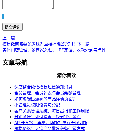
上一篇
搭建微商城要多少钱？直接揭晓答案吧！
下一篇
实体门店管理：多商家入驻、LBS定位、收款分润与点评
文章导航
猜你喜欢
深度整合微信模板短信通知消息
会员管理：会员列表与会员余额管理
如何编辑出漂亮的商品详情页面？
小管理员权限设置与分配
客户关系管理系统：每日战报和工作周报
分销系统：如何设置三级分销佣金？
API开发接口丰富，功能扩展有无限可能
阶梯价格：大宗商品批发必备促销方式