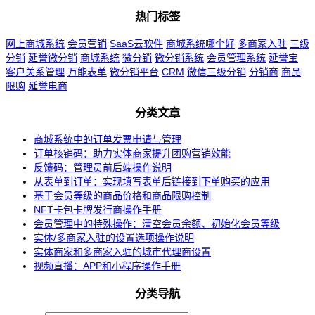
热门标签
网上商城系统
会员营销
SaaS云软件
商城系统哪个好
多商家入驻
三级
分销
延誉微分销
商城系统
微分销
微分销系统
会员管理系统
延誉宝
客户关系管理
万能表单
微分销平台
CRM
微信三级分销
分销商
商品
限购
延誉电商
分类文章
商城系统中的订单发票申请与管理
订单核销码：助力实体商家提升团购营销效能
反馈码：管理员前后端操作说明
从表单到订单：实现填写表单后链接到下单购买的应用
基于会员等级的商品价格和商品限购控制
NFT卡包卡牌发行商操作手册
会员管理中的特殊操作：清空会员余额、初始化会员等级
实体/多商家入驻的设置选项操作说明
实体商家和多商家入驻的城市代理商设置
视频直播：APP和小程序操作手册
分类导航