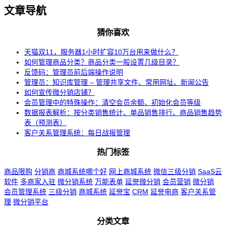
文章导航
猜你喜欢
天猫双11，服务器1小时扩容10万台用来做什么？
如何管理商品分类？商品分类一般设置几级目录？
反馈码：管理员前后端操作说明
管理员：知识库管理 – 管理共享文件、常用网址、新闻公告
如何宣传微分销店铺？
会员管理中的特殊操作：清空会员余额、初始化会员等级
数据报表解析：按分类销售统计、单品销售排行、商品销售趋势
表（预测表）
客户关系管理系统：每日战报管理
热门标签
商品限购
分销商
商城系统哪个好
网上商城系统
微信三级分销
SaaS云
软件
多商家入驻
微分销系统
万能表单
延誉微分销
会员营销
微分销
会员管理系统
三级分销
商城系统
延誉宝
CRM
延誉电商
客户关系管
理
微分销平台
分类文章