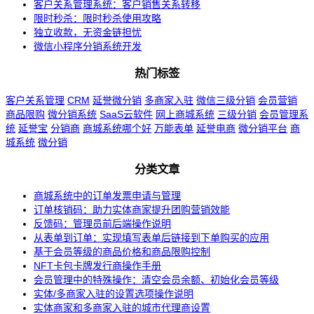
客户关系管理系统：客户销售关系转移
限时秒杀：限时秒杀使用攻略
独立收款，无资金链担忧
微信小程序分销系统开发
热门标签
客户关系管理
CRM
延誉微分销
多商家入驻
微信三级分销
会员营销
商品限购
微分销系统
SaaS云软件
网上商城系统
三级分销
会员管理系
统
延誉宝
分销商
商城系统哪个好
万能表单
延誉电商
微分销平台
商
城系统
微分销
分类文章
商城系统中的订单发票申请与管理
订单核销码：助力实体商家提升团购营销效能
反馈码：管理员前后端操作说明
从表单到订单：实现填写表单后链接到下单购买的应用
基于会员等级的商品价格和商品限购控制
NFT卡包卡牌发行商操作手册
会员管理中的特殊操作：清空会员余额、初始化会员等级
实体/多商家入驻的设置选项操作说明
实体商家和多商家入驻的城市代理商设置